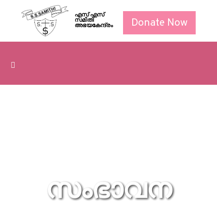
എസ് എസ്
Donate Now
സമിതി
അഭയകേന്ദ്രം
സംഭാവന