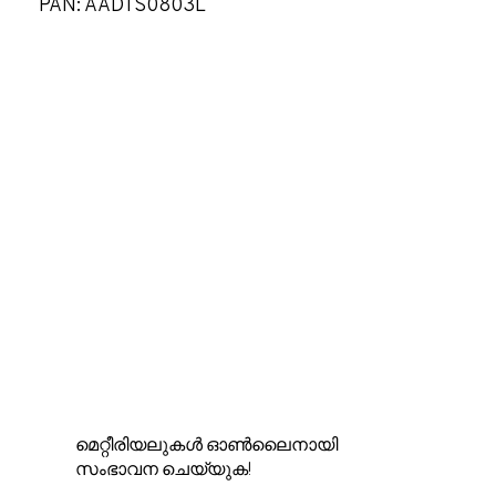
PAN: AADTS0803L
മെറ്റീരിയലുകൾ ഓൺലൈനായി
സംഭാവന ചെയ്യുക!