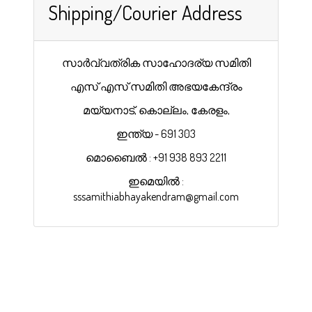
Shipping/Courier Address
സാർവ്വത്രിക സാഹോദര്യ സമിതി
എസ് എസ് സമിതി അഭയകേന്ദ്രം
മയ്യനാട്, കൊല്ലം, കേരളം,
ഇന്ത്യ - 691 303
മൊബൈൽ : +91 938 893 2211
ഇമെയിൽ :
sssamithiabhayakendram@gmail.com